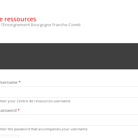
e ressources
de l'Enseignement Bourgogne Franche-Comté
Username
*
nter your Centre de ressources username.
Password
*
nter the password that accompanies your username.