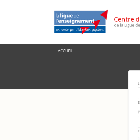
Centre d
de la Ligue 
ACCUEIL
E
E