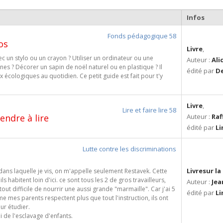
Infos
Fonds pédagogique 58
os
Livre
,
c un stylo ou un crayon ? Utiliser un ordinateur ou une
Auteur :
Ali
nes ? Décorer un sapin de noël naturel ou en plastique ? Il
édité par
De
x écologiques au quotidien. Ce petit guide est fait pour t'y
Livre
,
Lire et faire lire 58
endre à lire
Auteur :
Raf
édité par
Li
Lutte contre les discriminations
Livresur l
ans laquelle je vis, on m'appelle seulement Restavek. Cette
s habitent loin d'ici. ce sont tous les 2 de gros travailleurs,
Auteur :
Jea
out difficile de nourrir une aussi grande "marmaille". Car j'ai 5
édité par
Li
me mes parents respectent plus que tout l'instruction, ils ont
our étudier.
i de l'esclavage d'enfants.