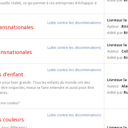
édité par
Ri
velle réalité, ce qui permet à ces entreprises d'échapper à
Livresur l
Lutte contre les discriminations
ansnationales.
Auteur :
Rit
édité par
Ri
Livresur l
Lutte contre les discriminations
ansnationales
Auteur :
Col
édité par
Ri
Lutte contre les discriminations
s d'enfant
Livresur l
oir pour bien grandir. Tous les enfants du monde ont des
Auteur :
Ala
x être respectés, mieux se faire entendre et aussi pour être
édité par
R
utres.
t ma couleur"
Lutte contre les discriminations
s couleurs
Livresur l
 tous différents !