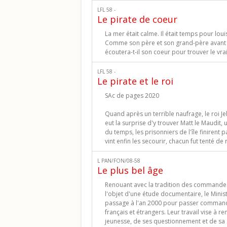
LFL 58 -
Le pirate de coeur
La mer était calme. Il était temps pour loui
Comme son père et son grand-père avant lui
écoutera-t-il son coeur pour trouver le vrai
LFL 58 -
Le pirate et le roi
SAc de pages 2020
Quand après un terrible naufrage, le roi Jeha
eut la surprise d'y trouver Matt le Maudit, u
du temps, les prisonniers de l'île finirent
vint enfin les secourir, chacun fut tenté de
L PAN/FON/08-58
Le plus bel âge
Renouant avec la tradition des commandes 
l'objet d'une étude documentaire, le Minist
passage à l'an 2000 pour passer commande
français et étrangers. Leur travail vise à 
jeunesse, de ses questionnement et de sa s