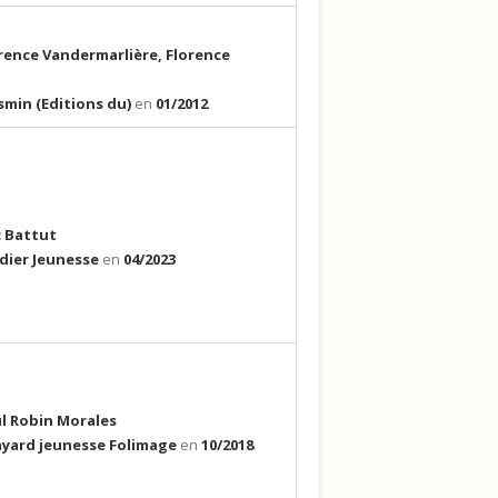
rence Vandermarlière, Florence
smin (Editions du)
en
01/2012
c Battut
dier Jeunesse
en
04/2023
l Robin Morales
yard jeunesse Folimage
en
10/2018