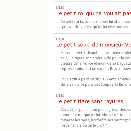
LFL58
Le petit roi qui ne' voulait p
Ce petit roi-là, tout le monde lui obéit : 
qu'il voudrait, c'est qu'on lui dise non. Alors
LFL58
Le petit souci de monsieur Ve
Monsieur Verdi déambule, soucieux et plein
soir, il dirigera son opéra Aïda pour la prem
théâtre de la Fenice et muni de sa baguet
représentation est un succès. Bravo, maest
Eric Battut a peint ici dix lieux emblématiqu
de la Salute, le pont des Soupirs, la Rio di
LFL58
Le petit tigre sans rayures
Dans la jungle, un tout petit tigre se déses
monde se moque de lui. Alors il décide de 
traverse les mers, les forêts, les montagnes
forcément là où on le croit ?