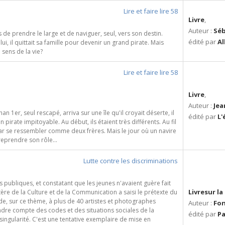
Lire et faire lire 58
Livre
,
Auteur :
Séb
s de prendre le large et de naviguer, seul, vers son destin.
édité par
Al
, il quittait sa famille pour devenir un grand pirate. Mais
 sens de la vie?
Lire et faire lire 58
Livre
,
Auteur :
Jea
n 1er, seul rescapé, arriva sur une île qu'il croyait déserte, il
édité par
L'
n pirate impitoyable. Au début, ils étaient très différents. Au fil
 par se ressembler comme deux frères. Mais le jour où un navire
 reprendre son rôle...
Lutte contre les discriminations
publiques, et constatant que les jeunes n'avaient guère fait
Livresur l
ère de la Culture et de la Communication a saisi le prétexte du
, sur ce thème, à plus de 40 artistes et photographes
Auteur :
Fon
rendre compte des codes et des situations sociales de la
édité par
P
ingularité. C'est une tentative exemplaire de mise en