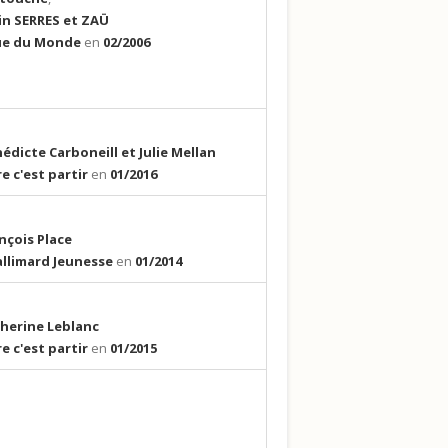
in SERRES et ZAÜ
ue du Monde
en
02/2006
édicte Carboneill et Julie Mellan
re c'est partir
en
01/2016
nçois Place
llimard Jeunesse
en
01/2014
herine Leblanc
re c'est partir
en
01/2015