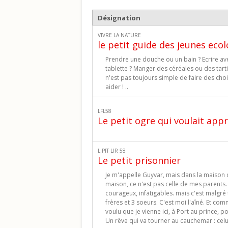
Désignation
VIVRE LA NATURE
le petit guide des jeunes ecol
Prendre une douche ou un bain ? Ecrire ave
tablette ? Manger des céréales ou des tarti
n'est pas toujours simple de faire des choi
aider ! ..
LFL58
Le petit ogre qui voulait appr
L PIT LIR 58
Le petit prisonnier
Je m'appelle Guyvar, mais dans la maison d
maison, ce n'est pas celle de mes parents. il
courageux, infatigables. mais c'est malgré t
frères et 3 soeurs. C'est moi l'aîné. Et com
voulu que je vienne ici, à Port au prince, p
Un rêve qui va tourner au cauchemar : celu