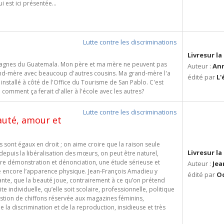
i est ici présentée...
Lutte contre les discriminations
Livresur l
ontagnes du Guatemala. Mon père et ma mère ne peuvent pas
Auteur :
An
rand-mère avec beaucoup d'autres cousins. Ma grand-mère l'a
édité par
L'
 installé à côté de l'Office du Tourisme de San Pablo. C'est
omment ça ferait d'aller à l'école avec les autres?
Lutte contre les discriminations
auté, amour et
sont égaux en droit ; on aime croire que la raison seule
Livresur l
 depuis la libéralisation des mœurs, on peut être naturel,
ntre démonstration et dénonciation, une étude sérieuse et
Auteur :
Jea
ue encore l’apparence physique. Jean-François Amadieu y
édité par
Od
nte, que la beauté joue, contrairement à ce qu’on prétend
ite individuelle, qu’elle soit scolaire, professionnelle, politique
tion de chiffons réservée aux magazines féminins,
e la discrimination et de la reproduction, insidieuse et très