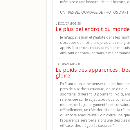
mémoire d'une histoire, de leur histoire, qu
UN TRES BEL OUVRAGE DE PHOTOS D'ART
L ECO/CAM/05-58
Le plus bel endroit du monde
Je m'appelle Juan et j'habite dans les m
s'occuper de moi, alors je vis chez ma g
appris à cirer des chaussures et je me suis
amusant de travailler mais je me demande c
L ODI/AMA/05-58
Le poids des apparences : be
gloire
En France, on aime penser que les hommes 
préside aux choix cruciaux ; on se dit que,
spontané, différent. Et pourtant… Voici, e
référencée sur le sujet tabou que constit
montre, de façon argumentée et convainca
officiellement, un rôle décisif dans la réuss
ou encore amoureuse. Loin d’être une ques
l’apparence serait-elle alors une des clés d
efficace, des inégalités sociales ?