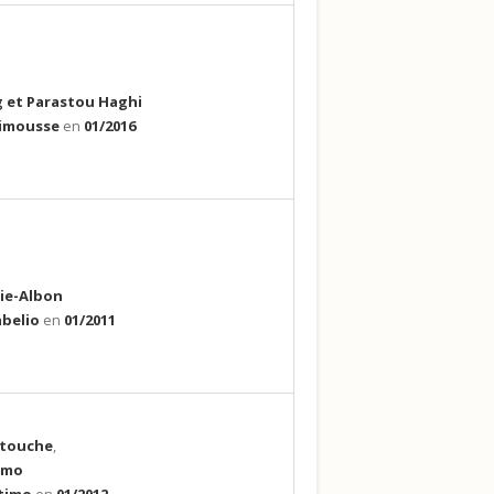
 et Parastou Haghi
rimousse
en
01/2016
ie-Albon
belio
en
01/2011
a touche
,
imo