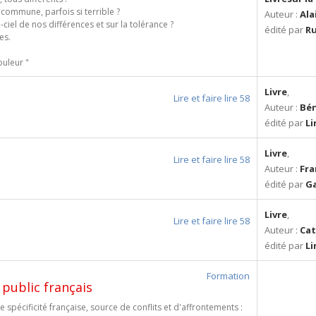
 commune, parfois si terrible ?
Auteur :
Ala
n-ciel de nos différences et sur la tolérance ?
édité par
R
es.
ouleur "
Livre
,
Lire et faire lire 58
Auteur :
Bén
édité par
Li
Livre
,
Lire et faire lire 58
Auteur :
Fra
édité par
Ga
Livre
,
Lire et faire lire 58
Auteur :
Cat
édité par
Li
Formation
 public français
spécificité française, source de conflits et d'affrontements :