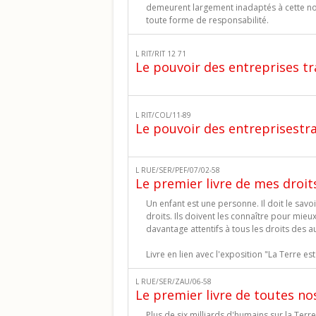
demeurent largement inadaptés à cette nou
toute forme de responsabilité.
L RIT/RIT 12 71
Le pouvoir des entreprises tr
L RIT/COL/11-89
Le pouvoir des entreprisestr
L RUE/SER/PEF/07/02-58
Le premier livre de mes droit
Un enfant est une personne. Il doit le sav
droits. Ils doivent les connaître pour mieu
davantage attentifs à tous les droits des a
Livre en lien avec l'exposition "La Terre es
L RUE/SER/ZAU/06-58
Le premier livre de toutes no
Plus de six milliards d'humains sur la Terre,