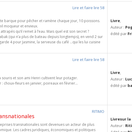
Lire et faire lire 58
Livre
,
etite barque pour pêcher et ramène chaque jour, 10 poissons.
oeil moqueur et envieux.
Auteur :
Pog
 attrapés qu’il remet à l’eau. Mais quel est son secret ?
édité par
F
abak (qui n’a plus de bateau depuis longtemps), en vend 2 sur
arde 4 pour Jasmine, la serveuse du café ...qui les lui cuisine
Lire et faire lire 58
Livre
,
la souris et son ami Henri cultivent leur potager.
Auteur :
Luc
: choux-fleurs en janvier, poireaux en février...
édité par
ba
RITIMO
ransnationales
Livresur l
reprises transnationales sont devenues un acteur de plus
Auteur :
Rit
nomique. Les cadres juridiques, économiques et politiques