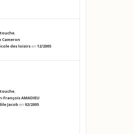
a touche
,
n Cameron
école des loisirs
en
12/2005
a touche
,
n-François AMADIEU
ile Jacob
en
02/2005