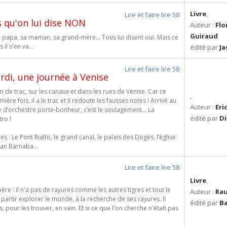
Livre
,
Lire et faire lire 58
as qu'on lui dise NON
Auteur :
Flo
Guiraud
son papa, sa maman, sa grand-mère... Tous lui disent oui. Mais ce
 il s'en va...
édité par
Ja
Lire et faire lire 58
rdi, une journée à Venise
 de trac, sur les canaux et dans les rues de Venise. Car ce
,
ière fois, il a le trac et il redoute les fausses notes ! Arrivé au
Auteur :
Eri
te d’orchestre porte-bonheur, c’est le soulagement… La
édité par
Di
ro !
es : Le Pont Rialto, le grand canal, le palais des Doges, l’église
 San Barnaba...
Lire et faire lire 58
Livre
,
père : il n'a pas de rayures comme les autres tigres et tout le
Auteur :
Rau
partir explorer le monde, à la recherche de ses rayures. Il
édité par
Ba
, pour les trouver, en vain. Et si ce que l'on cherche n'était pas