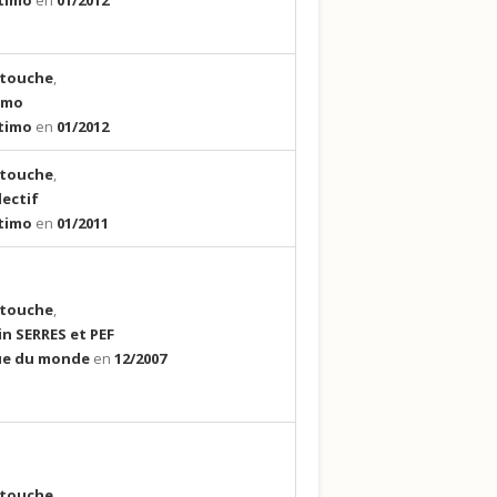
timo
en
01/2012
a touche
,
imo
timo
en
01/2012
a touche
,
lectif
timo
en
01/2011
a touche
,
in SERRES et PEF
ue du monde
en
12/2007
a touche
,