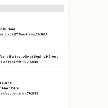
ce Durand
lachaux ET Niestle
en
08/2024
faella Bertagnolio et Sophie Hérout
re c'est partir
en
01/2016
a touche
,
n Marc Pitte
re c'est partir
en
07/2018