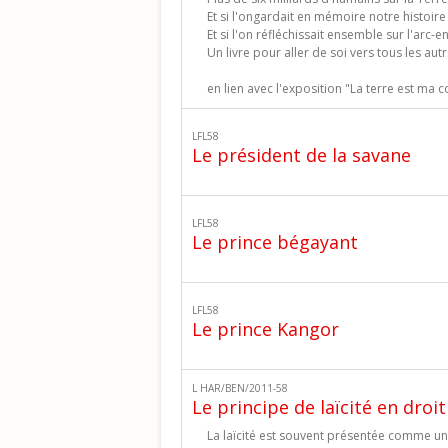
Et si l'ongardait en mémoire notre histoire
Et si l'on réfléchissait ensemble sur l'arc-e
Un livre pour aller de soi vers tous les autr
en lien avec l'exposition "La terre est ma c
LFL58
Le président de la savane
LFL58
Le prince bégayant
LFL58
Le prince Kangor
L HAR/BEN/2011-58
Le principe de laïcité en droit
La laïcité est souvent présentée comme une 