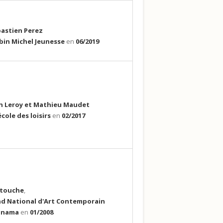
astien Perez
bin Michel Jeunesse
en
06/2019
n Leroy et Mathieu Maudet
école des loisirs
en
02/2017
a touche
,
d National d'Art Contemporain
anama
en
01/2008