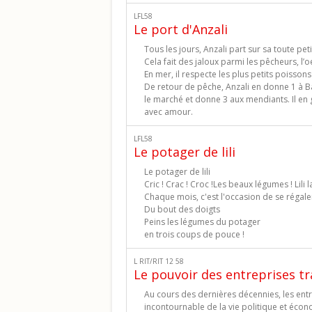
LFL58
Le port d'Anzali
Tous les jours, Anzali part sur sa toute p
Cela fait des jaloux parmi les pêcheurs, l’
En mer, il respecte les plus petits poissons
De retour de pêche, Anzali en donne 1 à B
le marché et donne 3 aux mendiants. Il en g
avec amour.
LFL58
Le potager de lili
Le potager de lili
Cric ! Crac ! Croc !Les beaux légumes ! Lili 
Chaque mois, c'est l'occasion de se régaler 
Du bout des doigts
Peins les légumes du potager
en trois coups de pouce !
L RIT/RIT 12 58
Le pouvoir des entreprises t
Au cours des dernières décennies, les ent
incontournable de la vie politique et éco