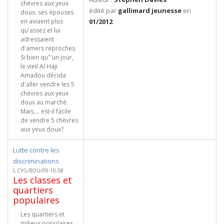
chèvres aux yeux
édité par
gallimard jeunesse
en
doux. ses épouses
en aviaent plus
01/2012
qu'assez et lui
adressaient
d'amers reproches.
Si bien qu"'un jour,
le vieil Al Haji
Amadou décida
d'aller vendre les 5
chèvres aux yeux
doux au marché.
Mais,... est-il facile
de vendre 5 chèvres
aux yeux doux?
Lutte contre les
discriminations
L CYG/BOU/09-10-58
Les classes et
quartiers
populaires
Les quartiers et
milieux populaires