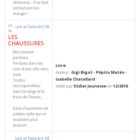
vénéneux... Il ne faut
surtout pas les
manger ! ...
LFL
Lire et faire lire 58
58
LES
CHAUSSURES
Elles étaient
perdues.
Perdues dans les
Livre
,
rues d'une ville sans
Auteur :
Gigi Bigot - Pépito Matéo -
nom.
Isabelle Chatellard
Toutes
recroquevillées
édité par
Didier Jeunesse
en
12/2018
dans la neige et le
froid de l'hivers...
Deux chaussures de
petites taille qui ne
voulaient plus
avancer.
Lire et faire lire 58