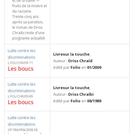
et de la haine —
fruits de la misère et
du racisme.
Trente-cinq ans
après sa parution,
le roman de Driss
Chraïbi reste d'une
poignante actualité.
Lutte contre les
Livresur la touche
,
discriminations
Auteur :
Driss Chraïd
L FOL/CHR/09 71
édité par
Folio
en
01/2009
Les boucs
Lutte contre les
Livresur la touche
,
discriminations
Auteur :
Driss Chraïbi
L FOL/CHR/09-89
édité par
Folio
en
08/1989
Les boucs
Lutte contre les
discriminations
GP FRA/FRA/2008-58