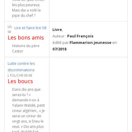
les plus peureux.
Mais dui a volé la
pipe du chef ?
LFL
Lire et faire lire 58
Livre
,
58
Auteur :
Paul François
Les bons amis
édité par
Flammarion jeunesse
en
Histoire du père
07/2018
Castor
Lutte contre les
discriminations
L FOL/CHR 09-58
Les boucs
Dans dix ans que
seras-tu ? »
demande-t-on à
Yalann Waldik, petit
cireur algérien., « Je
serai un cireur de
vingt ans, si Dieu le
veut. » Dix ans plus
tard, Waldik fait