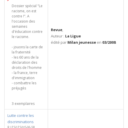
Dossier spécial "Le
racisme, on est
contre !". A
l'occasion des
semaines
Revue
,
d'éducation contre
Auteur :
La Ligue
le racisme.
édité par
Milan jeunesse
en
03/2008
- jouons la carte de
la fraternité
- les 60 ans de la
déclaration des
droits de l'homme
- la france, terre
d'immigration
- combattre les
préjugés
3 exemplaires
Lutte contre les
discriminations
R LES/LES/HS-06-58