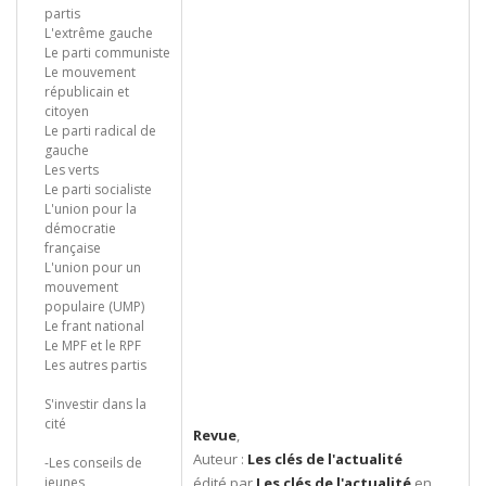
partis
L'extrême gauche
Le parti communiste
Le mouvement
républicain et
citoyen
Le parti radical de
gauche
Les verts
Le parti socialiste
L'union pour la
démocratie
française
L'union pour un
mouvement
populaire (UMP)
Le frant national
Le MPF et le RPF
Les autres partis
S'investir dans la
cité
Revue
,
Auteur :
Les clés de l'actualité
-Les conseils de
jeunes
édité par
Les clés de l'actualité
en