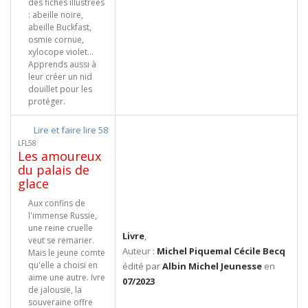
des fiches illustrées
: abeille noire,
abeille Buckfast,
osmie cornue,
xylocope violet...
Apprends aussi à
leur créer un nid
douillet pour les
protéger.
Lire et faire lire 58
LFL58
Les amoureux
du palais de
glace
Aux confins de
l'immense Russie,
une reine cruelle
Livre
,
veut se remarier.
Auteur :
Michel Piquemal Cécile Becq
Mais le jeune comte
qu'elle a choisi en
édité par
Albin Michel Jeunesse
en
aime une autre. Ivre
07/2023
de jalousie, la
souveraine offre