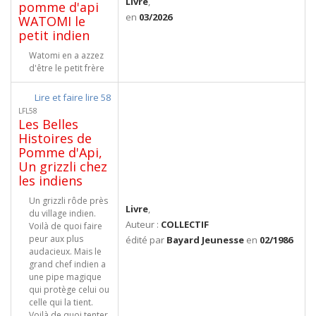
Livre
,
pomme d'api
en
03/2026
WATOMI le
petit indien
Watomi en a azzez
d'être le petit frère
Lire et faire lire 58
LFL58
Les Belles
Histoires de
Pomme d'Api,
Un grizzli chez
les indiens
Un grizzli rôde près
Livre
,
du village indien.
Auteur :
COLLECTIF
Voilà de quoi faire
peur aux plus
édité par
Bayard Jeunesse
en
02/1986
audacieux. Mais le
grand chef indien a
une pipe magique
qui protège celui ou
celle qui la tient.
Voilà de quoi tenter