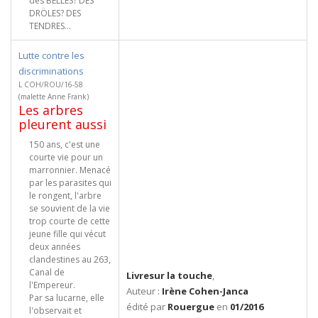
des BELLES? DES
DRÖLES? DES
TENDRES...
Lutte contre les
discriminations
L COH/ROU/16-58
(malette Anne Frank)
Les arbres
pleurent aussi
150 ans, c'est une
courte vie pour un
marronnier. Menacé
par les parasites qui
le rongent, l'arbre
se souvient de la vie
trop courte de cette
jeune fille qui vécut
deux années
clandestines au 263,
Canal de
Livresur la touche
,
l'Empereur.
Auteur :
Irène Cohen-Janca
Par sa lucarne, elle
édité par
Rouergue
en
01/2016
l'observait et