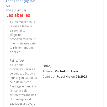
Fonds pédagogique
58
VIVRE LA NATURE
Les abeilles
Tu les croises tous
les ans à la belle
saison et tu
dégustes
probablement leur
miel, mais que sais-
tu réellement des
abeilles ?
Reine, faux
bourdons,
Livre
,
ouvrières... grâce à
Auteur :
Michel Luchesi
ce guide, découvre
édité par
Rusti Kid
en
08/2024
leur organisation au
sein de la ruche.
Pars également à la
rencontre de
différentes abeilles
domestiques et
sauvages à travers