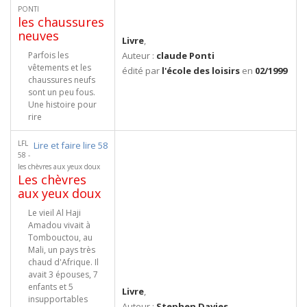
PONTI
les chaussures
neuves
Livre
,
Parfois les
Auteur :
claude Ponti
vêtements et les
édité par
l'école des loisirs
en
02/1999
chaussures neufs
sont un peu fous.
Une histoire pour
rire
LFL
Lire et faire lire 58
58 -
les chèvres aux yeux doux
Les chèvres
aux yeux doux
Le vieil Al Haji
Amadou vivait à
Tombouctou, au
Mali, un pays très
chaud d'Afrique. Il
avait 3 épouses, 7
enfants et 5
Livre
,
insupportables
Auteur :
Stephen Davies