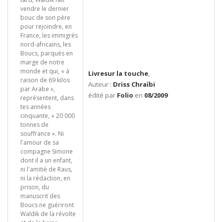
vendre le dernier
bouc de son père
pour rejoindre, en
France, les immigrés
nord-africains, les
Boucs, parqués en
marge de notre
monde et qui, « à
Livresur la touche
,
raison de 69 kilos
Auteur :
Driss Chraïbi
par Arabe »,
édité par
Folio
en
08/2009
représentent, dans
tes années
cinquante, « 20 000
tonnes de
souffrance ». Ni
l'amour de sa
compagne Simone
dont il a un enfant,
ni l'amitié de Raus,
ni la rédaction, en
prison, du
manuscrit des
Boucs ne guériront
Waldik de la révolte