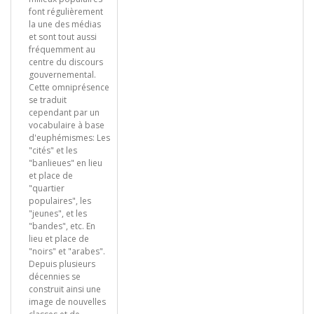
font régulièrement
la une des médias
et sont tout aussi
fréquemment au
centre du discours
gouvernemental.
Cette omniprésence
se traduit
cependant par un
vocabulaire à base
d'euphémismes: Les
"cités" et les
"banlieues" en lieu
et place de
"quartier
populaires", les
"jeunes", et les
"bandes", etc. En
lieu et place de
"noirs" et "arabes".
Depuis plusieurs
décennies se
construit ainsi une
image de nouvelles