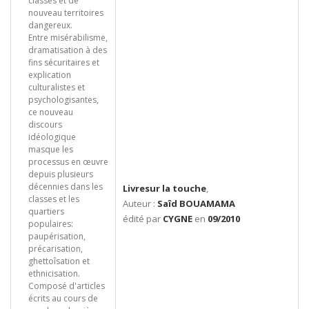
classes et de
nouveau territoires
dangereux.
Entre misérabilisme,
dramatisation à des
fins sécuritaires et
explication
culturalistes et
psychologisantes,
ce nouveau
discours
idéologique
masque les
processus en œuvre
depuis plusieurs
décennies dans les
Livresur la touche
,
classes et les
Auteur :
Saîd BOUAMAMA
quartiers
édité par
CYGNE
en
09/2010
populaires:
paupérisation,
précarisation,
ghettoîsation et
ethnicisation.
Composé d'articles
écrits au cours de