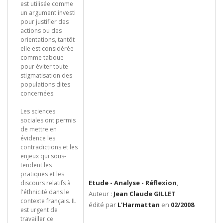
est utilisée comme
un argument investi
pour justifier des
actions ou des
orientations, tantôt
elle est considérée
comme taboue
pour éviter toute
stigmatisation des
populations dites
concernées.
Les sciences
sociales ont permis
de mettre en
évidence les
contradictions et les
enjeux qui sous-
tendent les
pratiques et les
Etude - Analyse - Réflexion
,
discours relatifs à
l'éthnicité dans le
Auteur :
Jean Claude GILLET
contexte français. IL
édité par
L'Harmattan
en
02/2008
est urgent de
travailler ce