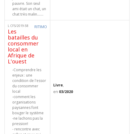
pauvre. Son seul
ami était un chat, un
chat très malin.......
L CFS/2019-58
RITIMO
Les
batailles du
consommer
local en
Afrique de
L'ouest
-Comprendre les
enjeux : une
condition de l'essor
Livre
,
du consommer
local
en
03/2020
-comment les
organisations
paysannes font
bouger le système
-ne lachons pas la
pression!
- rencontre avec