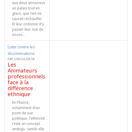
aux deux amoureux
un palais tout en
glace, que rien ne
saurait réchauffer.
Et leur ordonne d'y
passer leur nuit de
noces...
Lutte contre les
discriminations
EAR LHA/GIL/08-58
Les
Animateurs
professionnels
face à la
différence
ethnique
En FRance,
notamment d'un
point de vue
politique, l'ethnicité
reste un concept
ambigu : tantôt elle