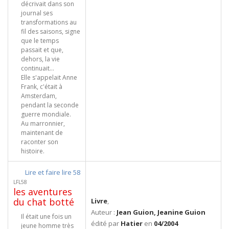
décrivait dans son
journal ses
transformations au
fil des saisons, signe
que le temps
passait et que,
dehors, la vie
continuait...
Elle s'appelait Anne
Frank, c'était à
Amsterdam,
pendant la seconde
guerre mondiale.
Au marronnier,
maintenant de
raconter son
histoire.
Lire et faire lire 58
LFL58
les aventures
du chat botté
Livre
,
Auteur :
Jean Guion, Jeanine Guion
Il était une fois un
édité par
Hatier
en
04/2004
jeune homme très